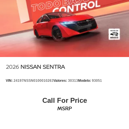
2026
NISSAN SENTRA
VIN:
24197NSSN0100010263
Valores:
30313
Modelo:
93051
Call For Price
MSRP