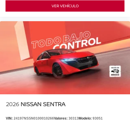
VER VEHÍCULO
2026
NISSAN SENTRA
VIN:
24197NSSN0100010266
Valores:
30313
Modelo:
93051