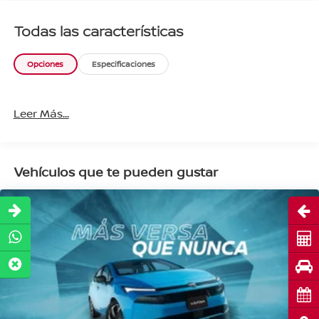
Todas las características
Opciones
Especificaciones
Leer Más...
Vehículos que te pueden gustar
Abri
Cot
Pru
Cita