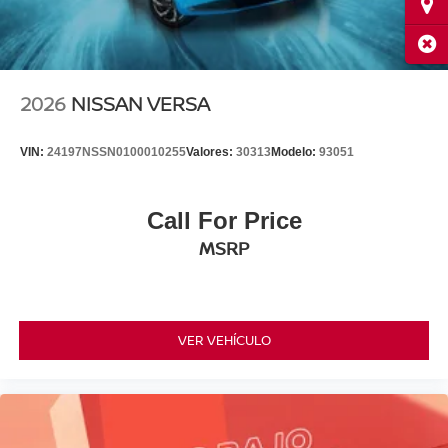
Ubi
Cerr
2026
NISSAN VERSA
VIN:
24197NSSN0100010255
Valores:
30313
Modelo:
93051
Call For Price
MSRP
VER VEHÍCULO