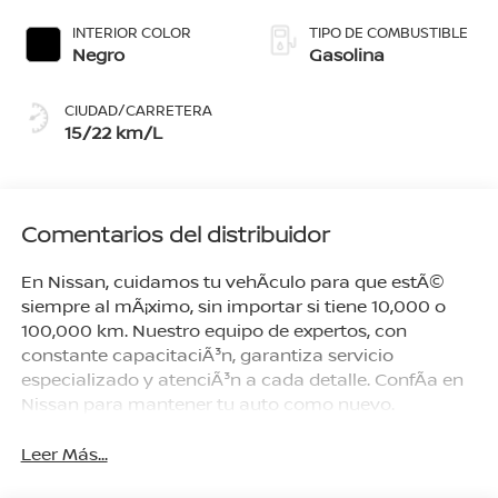
Aperlado, Rojo
MetãLico
INTERIOR COLOR
TIPO DE COMBUSTIBLE
Negro
Gasolina
CIUDAD/CARRETERA
15/22 km/L
Comentarios del distribuidor
En Nissan, cuidamos tu vehÃ­culo para que estÃ©
siempre al mÃ¡ximo, sin importar si tiene 10,000 o
100,000 km. Nuestro equipo de expertos, con
constante capacitaciÃ³n, garantiza servicio
especializado y atenciÃ³n a cada detalle. ConfÃ­a en
Nissan para mantener tu auto como nuevo.
Leer Más...