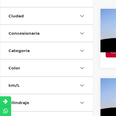
Ciudad
Co
202
EXCL
Concesionaria
VIN:
2
Model
Categoría
O
A Con
Color
km/L
Co
202
EXCL
Cilindraje
VIN:
2
Model