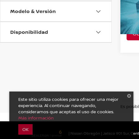
SENS
Modelo & Versión
VIN:
2
Model
Disponibilidad
O
A Con
Este sitio utiliza cookies para ofrecer una mejor
experiencia. Al continuar navegando,
Es posibl
consideramos que aceptas el uso de cookies.
Más información
OK
| Nissan Obregón
|
Jalisco 901 Sur, Cent