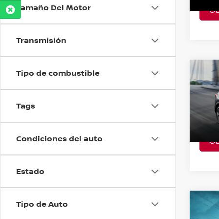
Tamaño Del Motor
O
A Con
Transmisión
Tipo de combustible
Co
202
PLAT
Tags
VIN:
2
Model
Condiciones del auto
O
A Con
Estado
Tipo de Auto
Co
202