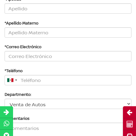
*Apellido Materno
*Correo Electrónico
*Teléfono
Departmento:
Abri
Comentarios
Cot