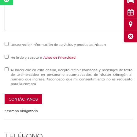
Pru
Cita
Ubi
Cerr
Deseo recibir información de servicios y productos Nissan
He leído y acepto el
Aviso de Privacidad
Al hacer clic en esta casilla, acepto recibir llamadas y mensajes de texto
de telemercadeo en persona o automatizados de Nissan Obregón al
número que ingresé. Reconozco que mi consentimiento no es requesito
para la compra.
CONTÁCTANOS
* Campo obligatorio
TELÉFONO