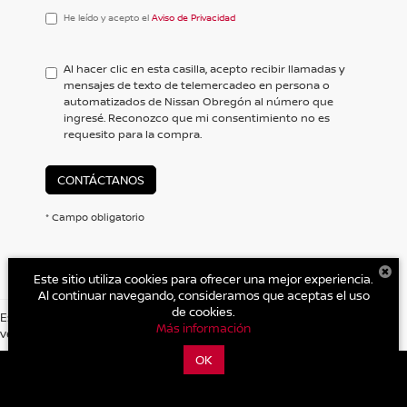
He
He leído y acepto el
Aviso de Privacidad
leído
y
acepto
Al hacer clic en esta casilla, acepto recibir llamadas y
el
mensajes de texto de telemercadeo en persona o
<a
automatizados de Nissan Obregón al número que
href='/privacy.aspx'
ingresé. Reconozco que mi consentimiento no es
target='_blank'>Aviso
requesito para la compra.
de
Privacidad</a>
CONTÁCTANOS
* Campo obligatorio
Este sitio utiliza cookies para ofrecer una mejor experiencia.
Al continuar navegando, consideramos que aceptas el uso
de cookies.
Es posible que no represente el vehiculo actual. (Opciones, colores,
Más información
version y estilo pueden variar)
| Nissan Obregón
|
Jalisco 901 Sur, Centro,
Ciudad
Obregon,
Sonora,
México
85000
| Autos nuevos:
644-410-
OK
0000
|
Contáctanos
|
Aviso de Privacidad
|
Mapa del sitio