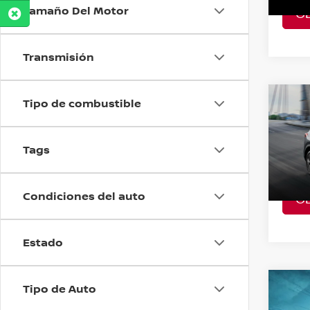
Tamaño Del Motor
O
A Con
Transmisión
Tipo de combustible
Co
202
PLAT
Tags
VIN:
2
Model
Condiciones del auto
O
A Con
Estado
Tipo de Auto
Co
202