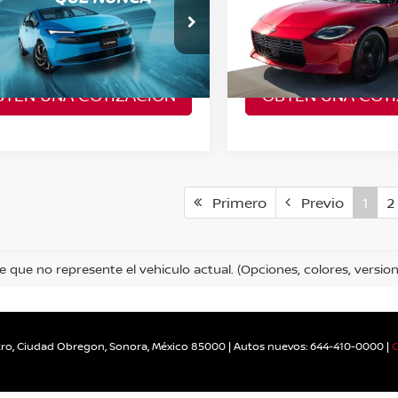
E CVT
TM
Obtener el Precio
Obtener el P
PRECIO
PRECIO
4197NSSN0100010255
Valores:
30313
VIN:
24197NSSN0100010259
o:
93051
Modelo:
93051
Ext.
Int.
BTÉN UNA COTIZACIÓN
OBTÉN UNA COTI
sultar
A Consultar
Primero
Previo
1
2
e que no represente el vehiculo actual. (Opciones, colores, version
ro,
Ciudad Obregon,
Sonora,
México
85000
| Autos nuevos:
644-410-0000
|
C