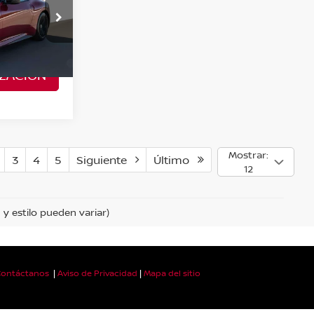
recio
Valores:
30313
Ext.
Int.
ZACIÓN
Mostrar:
3
4
5
Siguiente
Último
12
 y estilo pueden variar)
ontáctanos
|
Aviso de Privacidad
|
Mapa del sitio