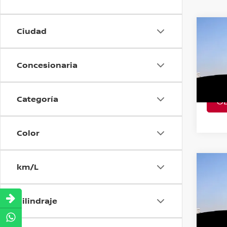
Ciudad
Co
202
EXCL
Concesionaria
VIN:
2
Model
Categoría
O
A Con
Color
km/L
Co
202
EXCL
Cilindraje
VIN:
2
Model