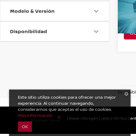
SENS
Modelo & Versión
VIN:
2
Model
Disponibilidad
O
A Con
Es posibl
Este sitio utiliza cookies para ofrecer una mejor
experiencia. Al continuar navegando,
consideramos que aceptas el uso de cookies.
Más información
| Nissan Obregón
|
Jalisco 901 Sur, Cent
OK