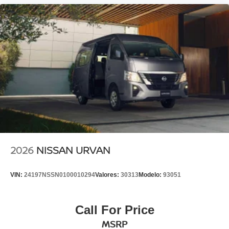
2026
NISSAN URVAN
VIN:
24197NSSN0100010294
Valores:
30313
Modelo:
93051
Call For Price
MSRP