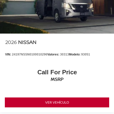
2026
NISSAN
VIN:
24197NSSN0100010296
Valores:
30313
Modelo:
93051
Call For Price
MSRP
VER VEHÍCULO