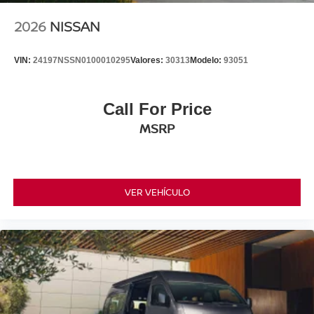
2026
NISSAN
VIN:
24197NSSN0100010295
Valores:
30313
Modelo:
93051
Call For Price
MSRP
VER VEHÍCULO