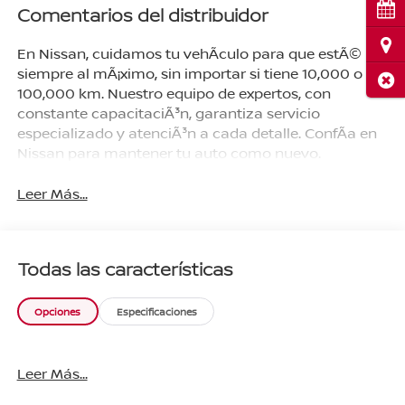
Cita
Comentarios del distribuidor
Ubi
En Nissan, cuidamos tu vehÃ­culo para que estÃ©
siempre al mÃ¡ximo, sin importar si tiene 10,000 o
Cerr
100,000 km. Nuestro equipo de expertos, con
constante capacitaciÃ³n, garantiza servicio
especializado y atenciÃ³n a cada detalle. ConfÃ­a en
Nissan para mantener tu auto como nuevo.
Leer Más...
Todas las características
Opciones
Especificaciones
Leer Más...