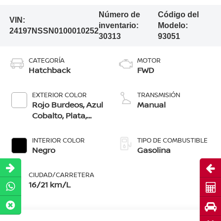
Número de
Código del
VIN:
inventario:
Modelo:
24197NSSN0100010252
30313
93051
CATEGORÍA
MOTOR
Hatchback
FWD
EXTERIOR COLOR
TRANSMISIÓN
Rojo Burdeos, Azul
Manual
Cobalto, Plata,
Gris Oxford, Negro,
Blanco, Azul Zafiro
INTERIOR COLOR
TIPO DE COMBUSTIBLE
Negro
Gasolina
Abri
CIUDAD/CARRETERA
16/21 km/L
Cot
Pru