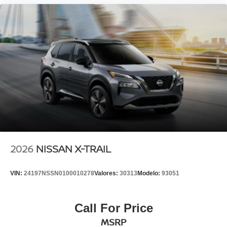
2026
NISSAN X-TRAIL
VIN:
24197NSSN0100010278
Valores:
30313
Modelo:
93051
Call For Price
MSRP