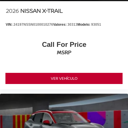
2026
NISSAN X-TRAIL
VIN:
24197NSSN0100010276
Valores:
30313
Modelo:
93051
Call For Price
MSRP
VER VEHÍCULO