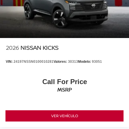
2026
NISSAN KICKS
VIN:
24197NSSN0100010281
Valores:
30313
Modelo:
93051
Call For Price
MSRP
VER VEHÍCULO