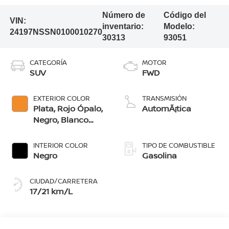
Número de
Código del
VIN:
inventario:
Modelo:
24197NSSN0100010270
30313
93051
CATEGORÍA
MOTOR
SUV
FWD
EXTERIOR COLOR
TRANSMISIÓN
Plata, Rojo Ópalo,
AutomÃ¡tica
Negro, Blanco
Glaciar, Naranja
Bengala, Azul
INTERIOR COLOR
TIPO DE COMBUSTIBLE
Ártico, Gris Oxford
Negro
Gasolina
CIUDAD/CARRETERA
17/21 km/L