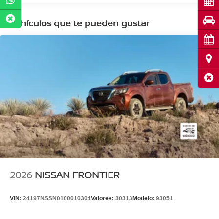
Cot
Pru
Vehículos que te pueden gustar
Cita
Ubi
Cerr
2026
NISSAN FRONTIER
VIN:
24197NSSN0100010304
Valores:
30313
Modelo:
93051