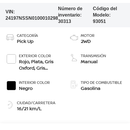
Número de
Código del
VIN:
inventario:
Modelo:
24197NSSN0100010298
30313
93051
CATEGORÍA
MOTOR
Pick Up
2WD
EXTERIOR COLOR
TRANSMISIÓN
Rojo, Plata, Gris
Manual
Oxford, Gris
Volcánico, Negro,
Blanco
INTERIOR COLOR
TIPO DE COMBUSTIBLE
Negro
Gasolina
CIUDAD/CARRETERA
16/21 km/L