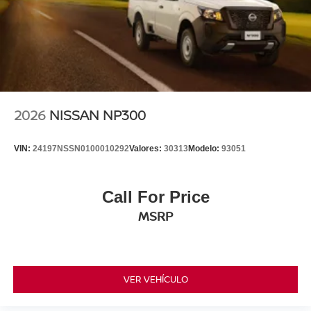
2026
NISSAN NP300
VIN:
24197NSSN0100010292
Valores:
30313
Modelo:
93051
Call For Price
MSRP
VER VEHÍCULO