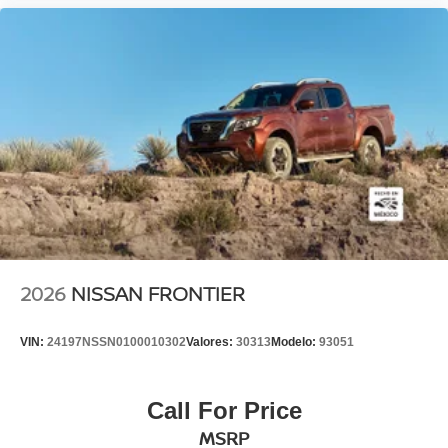
2026
NISSAN FRONTIER
VIN:
24197NSSN0100010302
Valores:
30313
Modelo:
93051
Call For Price
MSRP