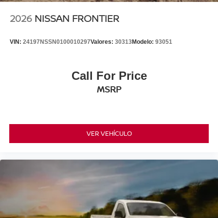
2026
NISSAN FRONTIER
VIN:
24197NSSN0100010297
Valores:
30313
Modelo:
93051
Call For Price
MSRP
VER VEHÍCULO