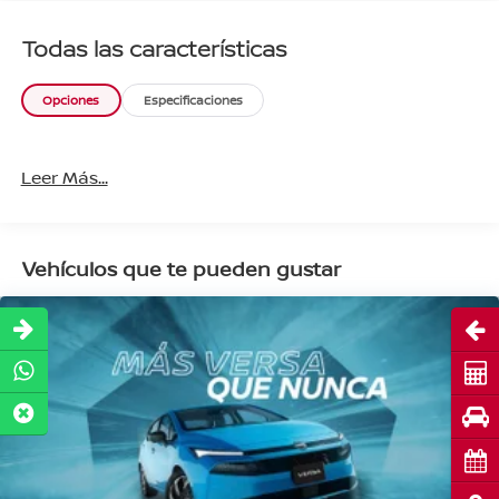
Todas las características
Opciones
Especificaciones
Leer Más...
Vehículos que te pueden gustar
Abri
Cot
Pru
Cita