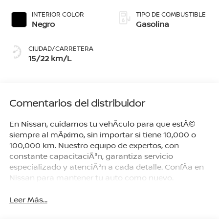
Aperlado, Rojo
MetãLico
INTERIOR COLOR
TIPO DE COMBUSTIBLE
Negro
Gasolina
CIUDAD/CARRETERA
15/22 km/L
Comentarios del distribuidor
En Nissan, cuidamos tu vehÃ­culo para que estÃ©
siempre al mÃ¡ximo, sin importar si tiene 10,000 o
100,000 km. Nuestro equipo de expertos, con
constante capacitaciÃ³n, garantiza servicio
especializado y atenciÃ³n a cada detalle. ConfÃ­a en
Nissan para mantener tu auto como nuevo.
Leer Más...