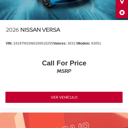
Ubi
Cerr
2026
NISSAN VERSA
VIN:
24197NSSN0100010255
Valores:
30313
Modelo:
93051
Call For Price
MSRP
VER VEHÍCULO