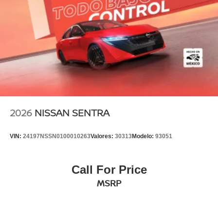
2026
NISSAN SENTRA
VIN:
24197NSSN0100010263
Valores:
30313
Modelo:
93051
Call For Price
MSRP