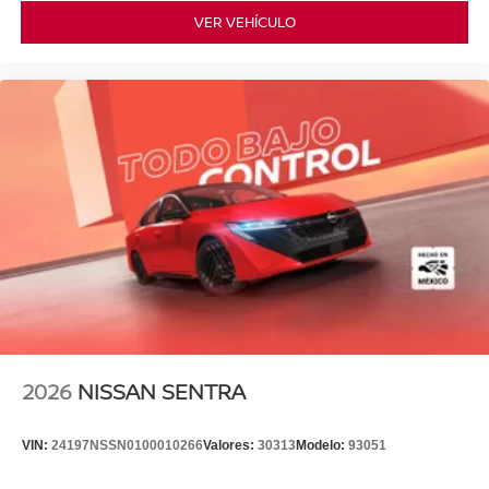
VER VEHÍCULO
2026
NISSAN SENTRA
VIN:
24197NSSN0100010266
Valores:
30313
Modelo:
93051