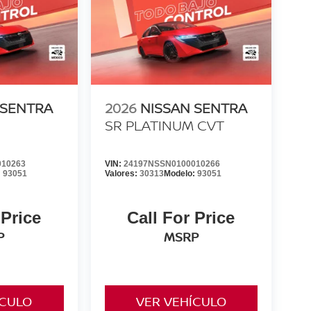
 SENTRA
2026
NISSAN SENTRA
SR PLATINUM CVT
010263
VIN:
24197NSSN0100010266
:
93051
Valores:
30313
Modelo:
93051
 Price
Call For Price
P
MSRP
ÍCULO
VER VEHÍCULO