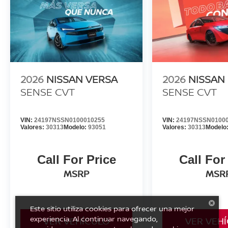
2026
NISSAN VERSA
2026
NISSAN
SENSE CVT
SENSE CVT
VIN:
24197NSSN0100010255
VIN:
24197NSSN0100
Valores:
30313
Modelo:
93051
Valores:
30313
Modelo
Call For Price
Call For
MSRP
MSR
Este sitio utiliza cookies para ofrecer una mejor
experiencia. Al continuar navegando,
VER VEHÍCULO
VER VEH