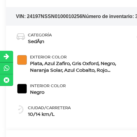
VIN:
24197NSSN0100010256
Número de inventario:
CATEGORÍA
SedÃ¡n
EXTERIOR COLOR
Plata, Azul Zafiro, Gris Oxford, Negro,
Naranja Solar, Azul Cobalto, Rojo
Burdeos, Blanco Perlado, Blanco Gris
Lunar
INTERIOR COLOR
Negro
CIUDAD/CARRETERA
10/14 km/L