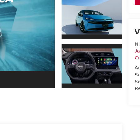
V
N
Ja
C
Au
S
Se
Re