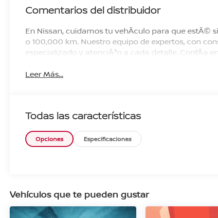
Comentarios del distribuidor
En Nissan, cuidamos tu vehÃ­culo para que estÃ© si
o 100,000 km. Nuestro equipo de expertos, con cons
especializado y atenciÃ³n a cada detalle. ConfÃ­a
Leer Más...
Todas las características
Opciones
Especificaciones
Vehículos que te pueden gustar