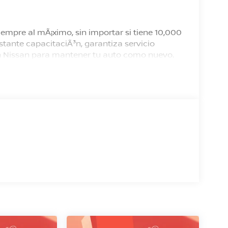
empre al mÃ¡ximo, sin importar si tiene 10,000
tante capacitaciÃ³n, garantiza servicio
 en Nissan para mantener tu auto como nuevo.