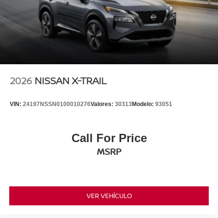
2026
NISSAN X-TRAIL
VIN:
24197NSSN0100010276
Valores:
30313
Modelo:
93051
Call For Price
MSRP
VER VEHÍCULO