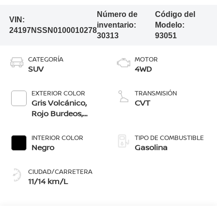
Número de
Código del
VIN:
inventario:
Modelo:
24197NSSN0100010278
30313
93051
CATEGORÍA
MOTOR
SUV
4WD
EXTERIOR COLOR
TRANSMISIÓN
Gris Volcánico,
CVT
Rojo Burdeos,
Blanco Aperlado,
Azul Imperial, Gris
INTERIOR COLOR
TIPO DE COMBUSTIBLE
Oxford,
Negro
Gasolina
Blanco/Negro,
Gris/Negro
CIUDAD/CARRETERA
11/14 km/L