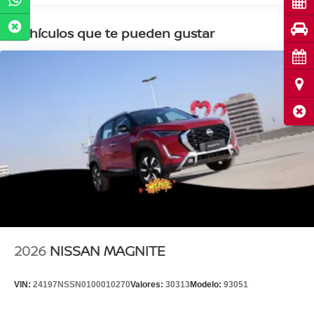
Cot
Pru
Vehículos que te pueden gustar
Cita
Ubi
Cerr
2026
NISSAN MAGNITE
VIN:
24197NSSN0100010270
Valores:
30313
Modelo:
93051