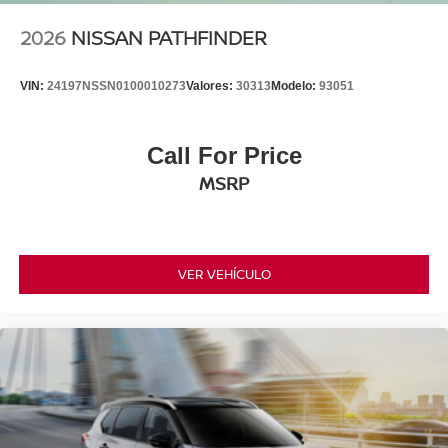
2026
NISSAN PATHFINDER
VIN:
24197NSSN0100010273
Valores:
30313
Modelo:
93051
Call For Price
MSRP
VER VEHÍCULO