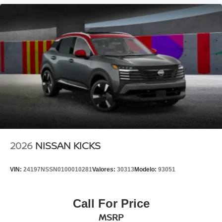
2026
NISSAN KICKS
VIN:
24197NSSN0100010281
Valores:
30313
Modelo:
93051
Call For Price
MSRP