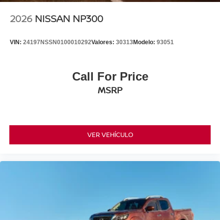
2026
NISSAN NP300
VIN:
24197NSSN0100010292
Valores:
30313
Modelo:
93051
Call For Price
MSRP
VER VEHÍCULO