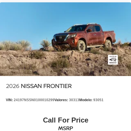
2026
NISSAN FRONTIER
VIN:
24197NSSN0100010299
Valores:
30313
Modelo:
93051
Call For Price
MSRP