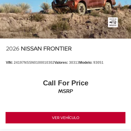
2026
NISSAN FRONTIER
VIN:
24197NSSN0100010302
Valores:
30313
Modelo:
93051
Call For Price
MSRP
VER VEHÍCULO