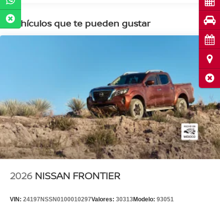
Cot
Pru
Vehículos que te pueden gustar
Cita
Ubi
Cerr
2026
NISSAN FRONTIER
VIN:
24197NSSN0100010297
Valores:
30313
Modelo:
93051