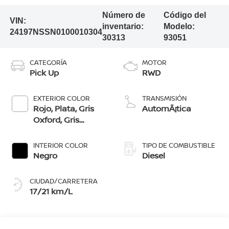
Número de
Código del
VIN:
inventario:
Modelo:
24197NSSN0100010304
30313
93051
CATEGORÍA
MOTOR
Pick Up
RWD
EXTERIOR COLOR
TRANSMISIÓN
Rojo, Plata, Gris
AutomÃ¡tica
Oxford, Gris
Volcánico, Negro,
Blanco
INTERIOR COLOR
TIPO DE COMBUSTIBLE
Negro
Diesel
CIUDAD/CARRETERA
17/21 km/L