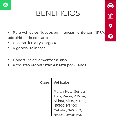
Pru
BENEFICIOS
Cita
Ubi
Para vehículos Nuevos en financiamiento con NRFM y
Cerr
adquiridos de contado
Uso Particular y Carga A
Vigencia: 12 meses
Cobertura de 2 eventos al año
Producto recontratable hasta por 6 años
Clase
Vehículos
March, Note, Sentra,
Tiida, Versa, V-Drive,
Altima, Kicks, X-Trail,
NP300, NT400
Cabstar, NV2500,
1
NV350 Urvan PAS