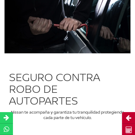
SEGURO CONTRA
ROBO DE
AUTOPARTES
Nissan te acompaña y garantiza tu tranquilidad protegiendo
Abri
cada parte de tu vehículo.
Cot