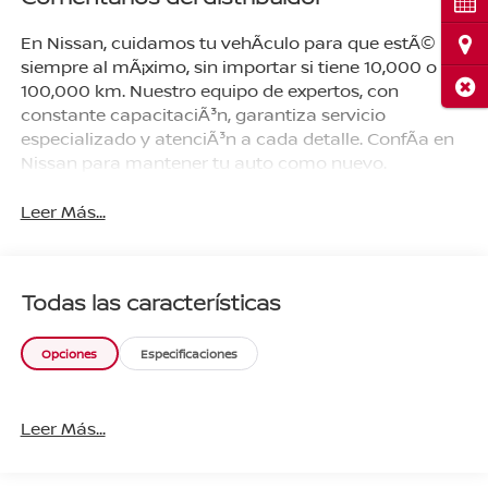
Cita
En Nissan, cuidamos tu vehÃ­culo para que estÃ©
Ubi
siempre al mÃ¡ximo, sin importar si tiene 10,000 o
Cerr
100,000 km. Nuestro equipo de expertos, con
constante capacitaciÃ³n, garantiza servicio
especializado y atenciÃ³n a cada detalle. ConfÃ­a en
Nissan para mantener tu auto como nuevo.
Leer Más...
Todas las características
Opciones
Especificaciones
Leer Más...