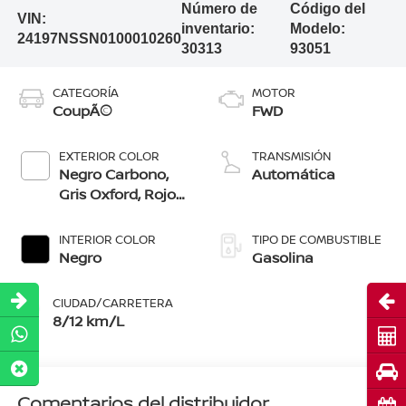
Número de
Código del
VIN:
inventario:
Modelo:
24197NSSN0100010260
30313
93051
CATEGORÍA
MOTOR
CoupÃ©
FWD
EXTERIOR COLOR
TRANSMISIÓN
Negro Carbono,
Automática
Gris Oxford, Rojo
Merlot, Azul
Vibrante,
INTERIOR COLOR
TIPO DE COMBUSTIBLE
Plata/Negro, Rojo
Negro
Gasolina
Impulso/Negro,
Blanco
Abri
CIUDAD/CARRETERA
Lunar/Negro
8/12 km/L
Cot
Pru
Comentarios del distribuidor