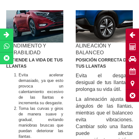
Abri
RENDIMIENTO Y
ALINEACIÓN Y
Coti
DURABILIDAD
BALANCEO
Pru
EXTIENDE LA VIDA DE TUS
POSICIÓN CORRECTA DE
LLANTAS
TUS LLANTAS
Cita
Evita acelerar
Evita el desgaste
demasiado, ya que esto
desigual de tus llantas y
Ubic
provoca un
prolonga su vida útil.
calentamiento excesivo
Cerr
de las llantas e
La alineación ajusta los
incrementa su desgaste.
ángulos de las llantas,
Toma las curvas y giros
mientras que el balanceo
de manera suave y
evita vibraciones.
gradual, evitando
maniobras bruscas que
Cambiar solo una llanta
puedan deteriorar las
puede afectar
llantas.