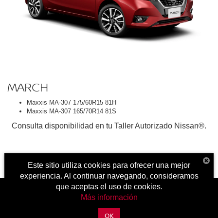
MARCH
Maxxis MA-307 175/60R15 81H
Maxxis MA-307 165/70R14 81S
Consulta disponibilidad en tu Taller Autorizado Nissan®.
Este sitio utiliza cookies para ofrecer una mejor
experiencia. Al continuar navegando, consideramos
que aceptas el uso de cookies.
Más información
| Nissan Obregón
|
Jalisco 901 Sur, Centro,
Ciudad
OK
Obregon,
Sonora,
México
85000
| Autos nuevos:
644-410-0000
|
Contáctanos