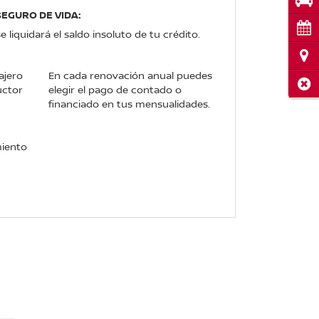
Pru
SEGURO DE VIDA:
Cita
e liquidará el saldo insoluto de tu crédito.
Ubi
ajero
En cada renovación anual puedes
Cerr
uctor
elegir el pago de contado o
financiado en tus mensualidades.
miento