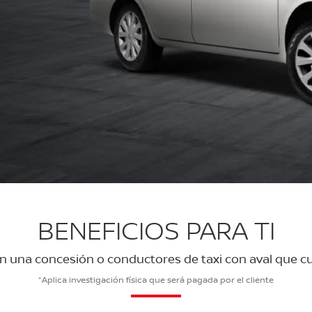
BENEFICIOS PARA TI
en una concesión o conductores de taxi con aval que cu
*Aplica investigación física que será pagada por el cliente