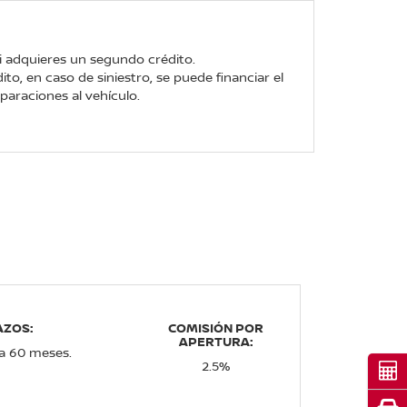
i adquieres un segundo crédito.
ito, en caso de siniestro, se puede financiar el
paraciones al vehículo.
AZOS:
COMISIÓN POR
APERTURA:
a 60 meses.
2.5%
Cot