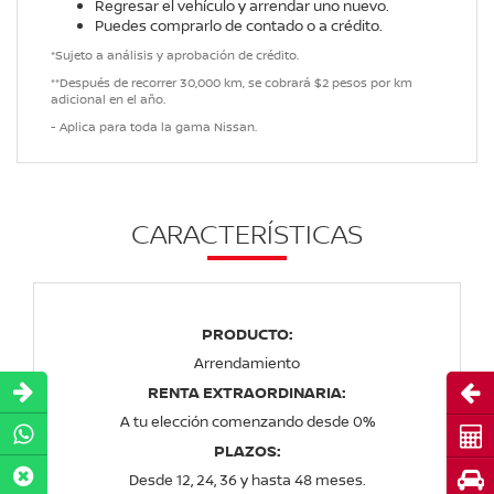
Regresar el vehículo y arrendar uno nuevo.
Puedes comprarlo de contado o a crédito.
*Sujeto a análisis y aprobación de crédito.
**Después de recorrer 30,000 km, se cobrará $2 pesos por km
adicional en el año.
- Aplica para toda la gama Nissan.
CARACTERÍSTICAS
PRODUCTO:
Arrendamiento
Abri
RENTA EXTRAORDINARIA:
A tu elección comenzando desde 0%
Cot
PLAZOS:
Pru
Desde 12, 24, 36 y hasta 48 meses.